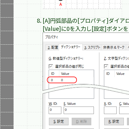
[A]円弧部品の[プロパティ]ダイア
[Value]に0を入力し[設定]ボタ