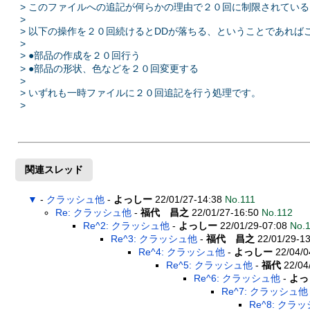
> このファイルへの追記が何らかの理由で２０回に制限されてい
>
> 以下の操作を２０回続けるとDDが落ちる、ということであれば
>
> ●部品の作成を２０回行う
> ●部品の形状、色などを２０回変更する
>
> いずれも一時ファイルに２０回追記を行う処理です。
>
関連スレッド
▼
-
クラッシュ他
-
よっしー
22/01/27-14:38
No.111
Re: クラッシュ他
-
福代 昌之
22/01/27-16:50
No.112
Re^2: クラッシュ他
-
よっしー
22/01/29-07:08
No.
Re^3: クラッシュ他
-
福代 昌之
22/01/29-1
Re^4: クラッシュ他
-
よっしー
22/04/0
Re^5: クラッシュ他
-
福代
22/04
Re^6: クラッシュ他
-
よっ
Re^7: クラッシュ他
Re^8: クラ