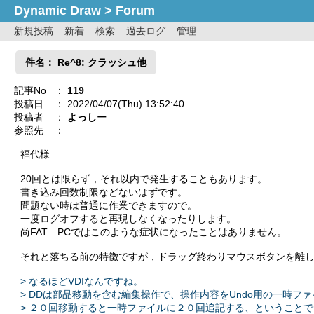
Dynamic Draw
>
Forum
新規投稿
新着
検索
過去ログ
管理
件名： Re^8: クラッシュ他
記事No
：
119
投稿日
： 2022/04/07(Thu) 13:52:40
投稿者
：
よっしー
参照先
：
福代様
20回とは限らず，それ以内で発生することもあります。
書き込み回数制限などないはずです。
問題ない時は普通に作業できますので。
一度ログオフすると再現しなくなったりします。
尚FAT PCではこのような症状になったことはありません。
それと落ちる前の特徴ですが，ドラッグ終わりマウスボタンを離
> なるほどVDIなんですね。
> DDは部品移動を含む編集操作で、操作内容をUndo用の一時フ
> ２０回移動すると一時ファイルに２０回追記する、ということで